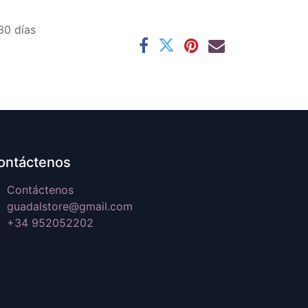
30 días
ontáctenos
Contáctenos
guadalstore@gmail.com
+34 952052202