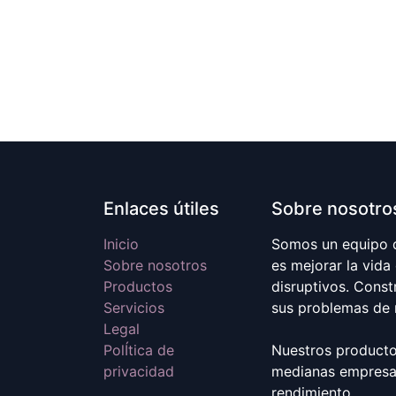
Enlaces útiles
Sobre nosotro
Inicio
Somos un equipo d
Sobre nosotros
es mejorar la vida
Productos
disruptivos. Cons
Servicios
sus problemas de 
Legal
PolÍtica de
Nuestros producto
privacidad
medianas empresas
rendimiento.