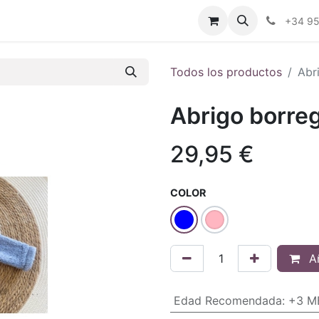
ctenos
Blog
Foro
+34 9
Todos los productos
Abr
Abrigo borre
29,95
€
COLOR
Añ
Edad Recomendada
:
+3 M