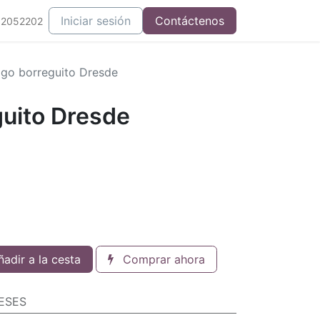
Iniciar sesión
Contáctenos
52052202
igo borreguito Dresde
guito Dresde
adir a la cesta
Comprar ahora
ESES