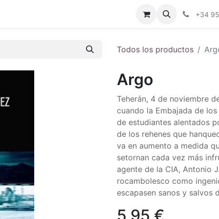
ctenos
Blog
Foro
+34 9
Todos los productos
Arg
Argo
Teherán, 4 de noviembre de 
cuando la Embajada de los
de estudiantes alentados po
de los rehenes que hanqueda
va en aumento a medida que
setornan cada vez más infr
agente de la CIA, Antonio J
rocambolesco como ingenio
escapasen sanos y salvos d
5,95
€