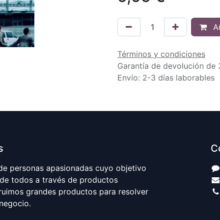
Añ
Términos y condiciones
Garantía de devolución de 
Envío: 2-3 días laborables
s
C
e personas apasionadas cuyo objetivo
 de todos a través de productos
truimos grandes productos para resolver
negocio.