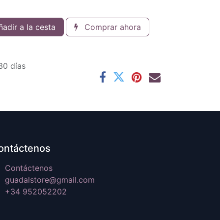
adir a la cesta
Comprar ahora
30 días
ontáctenos
Contáctenos
guadalstore@gmail.com
+34 952052202