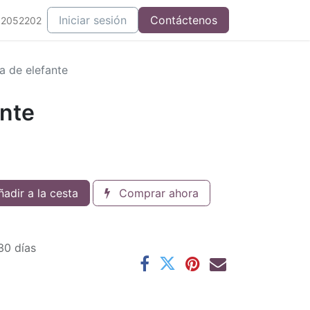
Iniciar sesión
Contáctenos
52052202
a de elefante
ante
adir a la cesta
Comprar ahora
30 días