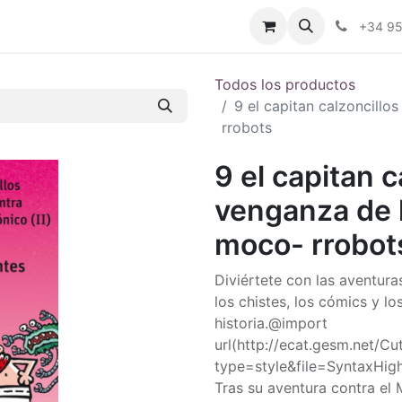
ctenos
Blog
Foro
+34 9
Todos los productos
9 el capitan calzoncillo
rrobots
9 el capitan c
venganza de 
moco- rrobot
Diviértete con las aventura
los chistes, los cómics y l
historia.@import
url(http://ecat.gesm.net/C
type=style&file=SyntaxHighl
Tras su aventura contra el