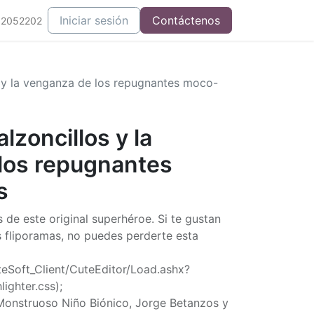
Iniciar sesión
Contáctenos
52052202
s y la venganza de los repugnantes moco-
alzoncillos y la
los repugnantes
s
s de este original superhéroe. Si te gustan
os fliporamas, no puedes perderte esta
uteSoft_Client/CuteEditor/Load.ashx?
ighter.css);
 Monstruoso Niño Biónico, Jorge Betanzos y