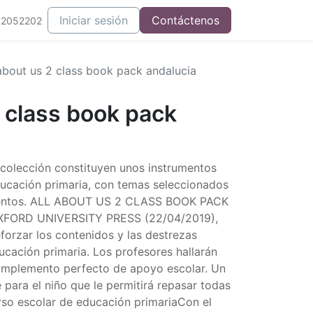
Iniciar sesión
Contáctenos
52052202
 about us 2 class book pack andalucia
2 class book pack
a colección constituyen unos instrumentos
educación primaria, con temas seleccionados
ientos. ALL ABOUT US 2 CLASS BOOK PACK
XFORD UNIVERSITY PRESS (22/04/2019),
forzar los contenidos y las destrezas
ucación primaria. Los profesores hallarán
complemento perfecto de apoyo escolar. Un
e para el niño que le permitirá repasar todas
urso escolar de educación primariaCon el