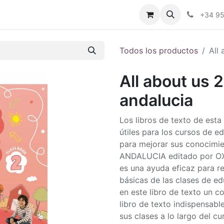
ctenos
Blog
Foro
+34 9
Todos los productos
All
All about us 
andalucia
Los libros de texto de est
útiles para los cursos de 
para mejorar sus conocim
ANDALUCIA editado por O
es una ayuda eficaz para re
básicas de las clases de ed
en este libro de texto un 
libro de texto indispensabl
sus clases a lo largo del c