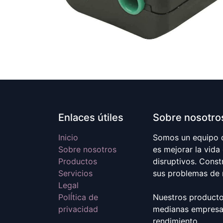
Enlaces útiles
Sobre nosotro
Inicio
Somos un equipo d
Sobre nosotros
es mejorar la vida
Productos
disruptivos. Cons
Servicios
sus problemas de 
Legal
PolÍtica de
Nuestros producto
privacidad
medianas empresas
rendimiento.