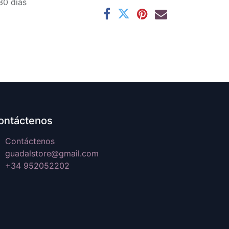
30 días
ontáctenos
Contáctenos
guadalstore@gmail.com
+34 952052202