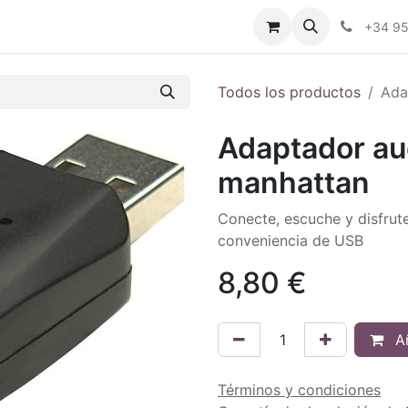
ctenos
Blog
Foro
+34 9
Todos los productos
Ada
Adaptador au
manhattan
Conecte, escuche y disfrut
conveniencia de USB
8,80
€
Añ
Términos y condiciones