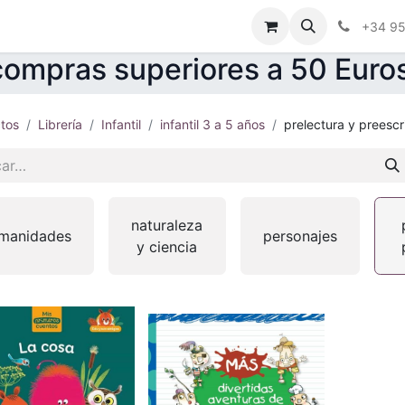
ctenos
Blog
Foro
+34 9
ompras superiores a 50 Euro
tos
Librería
Infantil
infantil 3 a 5 años
prelectura y preescr
naturaleza
manidades
personajes
y ciencia