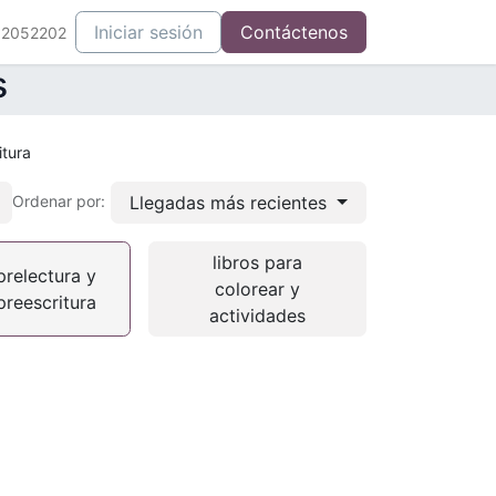
Iniciar sesión
Contáctenos
52052202
s
itura
Llegadas más recientes
Ordenar por:
libros para
prelectura y
colorear y
preescritura
actividades