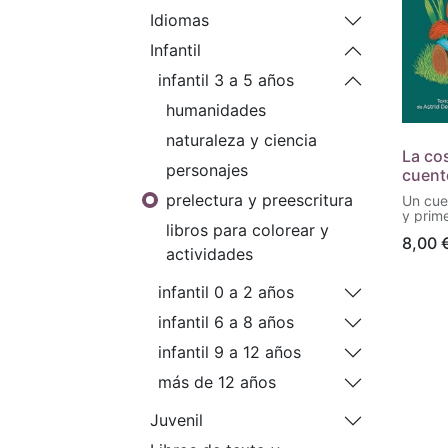
Idiomas
Infantil
infantil 3 a 5 años
humanidades
naturaleza y ciencia
La co
personajes
cuento
prelectura y preescritura
Un cue
y prim
libros para colorear y
los ni
8,00
hay qu
actividades
aspect
aparec
bosque
infantil 0 a 2 años
y no q
a ello
infantil 6 a 8 años
que pu
Un cue
infantil 9 a 12 años
y prim
los ni
más de 12 años
hay qu
aspect
Juvenil