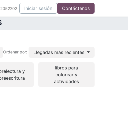
Iniciar sesión
Contáctenos
52052202
s
Llegadas más recientes
Ordenar por:
libros para
prelectura y
colorear y
preescritura
actividades