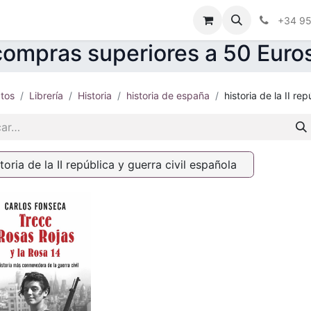
ctenos
Blog
Foro
+34 9
ompras superiores a 50 Euro
tos
Librería
Historia
historia de españa
historia de la II re
storia de la II república y guerra civil española