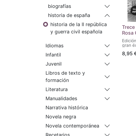
biografías
historia de españa
historia de la II república
Trece
y guerra civil española
Rosa 
Edició
gran éx
Idiomas
rosas 
8,95
histor
Infantil
la guer
siete 
Juvenil
edad, m
madrug
Libros de texto y
de 193
formación
del ce
Madrid.
Literatura
El que 
una ve
Manualidades
recuper
14, a l
Narrativa histórica
mecano
de eje
Novela negra
por Ant
fusila
Novela contemporánea
Descubi
ejecut
Recetarios