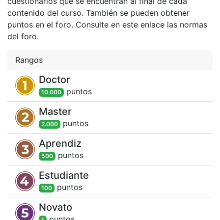
cuestionarios que se encuentran al final de cada
contenido del curso. También se pueden obtener
puntos en el foro. Consulte en este enlace las normas
del foro.
Rangos
Doctor
punto
s
10.000
Master
punto
s
2.000
Aprendiz
punto
s
500
Estudiante
punto
s
100
Novato
punto
s
1